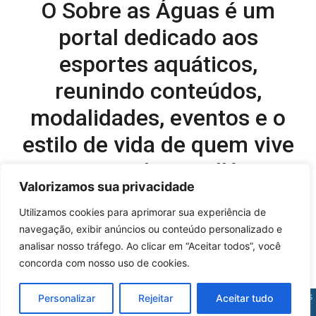
O Sobre as Águas é um
portal dedicado aos
esportes aquáticos,
reunindo conteúdos,
modalidades, eventos e o
estilo de vida de quem vive
o esporte dentro d’água.
Valorizamos sua privacidade
Editor-chefe e comercial do site:
Utilizamos cookies para aprimorar sua experiência de
navegação, exibir anúncios ou conteúdo personalizado e
Flavio Perez –
flavio@onboardsports.net
analisar nosso tráfego. Ao clicar em “Aceitar todos”, você
+55 11 99949-8035
concorda com nosso uso de cookies.
Sobre as Águas - © 2025 - Todos os direitos reservados |
Políticas
Personalizar
Rejeitar
Aceitar tudo
de Privacidade