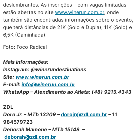
deslumbrantes. As inscrições – com vagas limitadas –
estão abertas no site
www.winerun.com.br
, onde
também são encontradas informações sobre o evento,
que terá distâncias de 21K (Solo e Dupla), 11K (Solo) e
6,5K (Caminhada).
Foto: Foco Radical
Mais informações:
Instagram: @winerundestinations
Site:
www.winerun.com.br
E-mail:
info@winerun.com.br
WhatsApp – Atendimento ao Atleta: (48) 9215.4343
ZDL
Doro Jr. – MTb 13209 –
dorojr@zdl.com.br
– 11
984579723
Deborah Mamone – MTb 15148 –
deborah@zdl.com.br