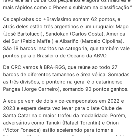
favoreceram os barcos pequenos e agora os maiores e
mais rápidos como o Phoenix subiram na classificação.”
Os capixabas do +Bravíssimo somam 62 pontos, e
atrás deles estão três argentinos e um uruguaio: Mago
(José Bartolucci), Sandokan (Carlos Costa), America
del Sur (Pablo Maffei) e Albariño (Marcelo Cipolina).
São 18 barcos inscritos na categoria, que também vale
pontos para o Brasileiro de Oceano da ABVO.
Da ORC vamos à BRA-RGS, que reúne ao todo 27
barcos de diferentes tamanhos e área vélica. Somadas
as três divisões, o ponteiro na geral é o catarinense
Pangea (Jorge Carneiro), somando 90 pontos ganhos.
A equipe vem de dois vice-campeonatos em 2022 e
2023 e espera desta vez levar para o Iate Clube de
Santa Catarina o maior troféu da modalidade. Porém,
adversários como Tanuki (Rafael Torentin) e Orion
(Victor Fonseca) estão acelerando para tomar a