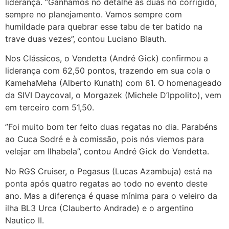
liderança. ”Ganhamos no detalhe as duas no corrigido,
sempre no planejamento. Vamos sempre com
humildade para quebrar esse tabu de ter batido na
trave duas vezes”, contou Luciano Blauth.
Nos Clássicos, o Vendetta (André Gick) confirmou a
liderança com 62,50 pontos, trazendo em sua cola o
KamehaMeha (Alberto Kunath) com 61. O homenageado
da SIVI Daycoval, o Morgazek (Michele D’Ippolito), vem
em terceiro com 51,50.
”Foi muito bom ter feito duas regatas no dia. Parabéns
ao Cuca Sodré e à comissão, pois nós viemos para
velejar em Ilhabela”, contou André Gick do Vendetta.
No RGS Cruiser, o Pegasus (Lucas Azambuja) está na
ponta após quatro regatas ao todo no evento deste
ano. Mas a diferença é quase mínima para o veleiro da
ilha BL3 Urca (Clauberto Andrade) e o argentino
Nautico II.