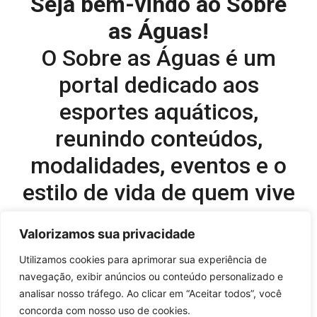
Seja bem-vindo ao Sobre
as Águas!
O Sobre as Águas é um
portal dedicado aos
esportes aquáticos,
reunindo conteúdos,
modalidades, eventos e o
estilo de vida de quem vive
o esporte dentro d’água.
Valorizamos sua privacidade
Editor-chefe e comercial do site:
Utilizamos cookies para aprimorar sua experiência de
navegação, exibir anúncios ou conteúdo personalizado e
Flavio Perez –
flavio@onboardsports.net
analisar nosso tráfego. Ao clicar em “Aceitar todos”, você
+55 11 99949-8035
concorda com nosso uso de cookies.