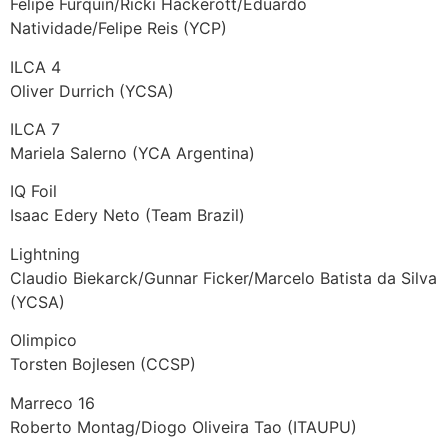
Felipe Furquin/Ricki Hackerott/Eduardo
Natividade/Felipe Reis (YCP)
ILCA 4
Oliver Durrich (YCSA)
ILCA 7
Mariela Salerno (YCA Argentina)
IQ Foil
Isaac Edery Neto (Team Brazil)
Lightning
Claudio Biekarck/Gunnar Ficker/Marcelo Batista da Silva
(YCSA)
Olimpico
Torsten Bojlesen (CCSP)
Marreco 16
Roberto Montag/Diogo Oliveira Tao (ITAUPU)