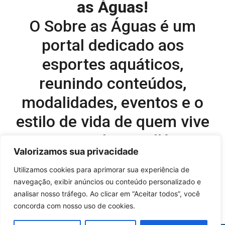
as Águas!
O Sobre as Águas é um
portal dedicado aos
esportes aquáticos,
reunindo conteúdos,
modalidades, eventos e o
estilo de vida de quem vive
o esporte dentro d’água.
Valorizamos sua privacidade
Editor-chefe e comercial do site:
Utilizamos cookies para aprimorar sua experiência de
navegação, exibir anúncios ou conteúdo personalizado e
Flavio Perez –
flavio@onboardsports.net
analisar nosso tráfego. Ao clicar em “Aceitar todos”, você
+55 11 99949-8035
concorda com nosso uso de cookies.