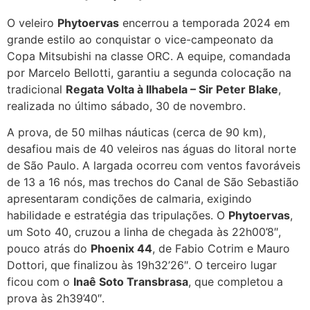
O veleiro
Phytoervas
encerrou a temporada 2024 em
grande estilo ao conquistar o vice-campeonato da
Copa Mitsubishi na classe ORC. A equipe, comandada
por Marcelo Bellotti, garantiu a segunda colocação na
tradicional
Regata Volta à Ilhabela – Sir Peter Blake
,
realizada no último sábado, 30 de novembro.
A prova, de 50 milhas náuticas (cerca de 90 km),
desafiou mais de 40 veleiros nas águas do litoral norte
de São Paulo. A largada ocorreu com ventos favoráveis
de 13 a 16 nós, mas trechos do Canal de São Sebastião
apresentaram condições de calmaria, exigindo
habilidade e estratégia das tripulações. O
Phytoervas
,
um Soto 40, cruzou a linha de chegada às 22h00’8″,
pouco atrás do
Phoenix 44
, de Fabio Cotrim e Mauro
Dottori, que finalizou às 19h32’26″. O terceiro lugar
ficou com o
Inaê Soto Transbrasa
, que completou a
prova às 2h39’40″.