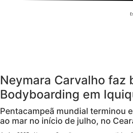
Ir
para
E
o
conteúdo
Neymara Carvalho faz b
Bodyboarding em Iquiqu
Pentacampeã mundial terminou em
ao mar no início de julho, no Cear