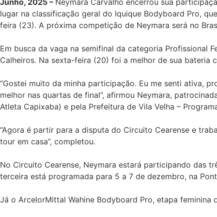
Junho, 2025 –
Neymara Carvalho encerrou sua participaçã
lugar na classificação geral do Iquique Bodyboard Pro, qu
feira (23). A próxima competição de Neymara será no Brasil
Em busca da vaga na semifinal da categoria Profissional 
Calheiros. Na sexta-feira (20) foi a melhor de sua bateri
“Gostei muito da minha participação. Eu me senti ativa, pr
melhor nas quartas de final”, afirmou Neymara, patrocinada
Atleta Capixaba) e pela Prefeitura de Vila Velha – Programa
“Agora é partir para a disputa do Circuito Cearense e tra
tour em casa”, completou.
No Circuito Cearense, Neymara estará participando das trê
terceira está programada para 5 a 7 de dezembro, na Ponte
Já o ArcelorMittal Wahine Bodyboard Pro, etapa feminina d