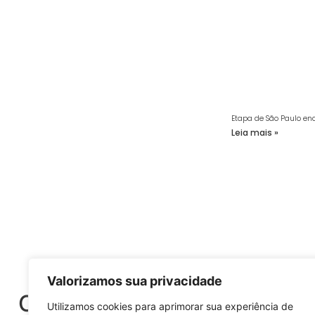
Etapa de São Paulo enc
Leia mais »
Sej
Valorizamos sua privacidade
O Sobre as Águas é um port
Utilizamos cookies para aprimorar sua experiência de