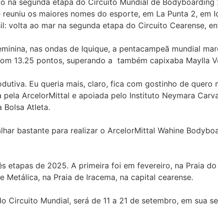
o na segunda etapa do Circuito Mundial de Bodyboarding 2
e reuniu os maiores nomes do esporte, em La Punta 2, em I
: volta ao mar na segunda etapa do Circuito Cearense, entr
Feminina, nas ondas de Iquique, a pentacampeã mundial mar
a com 13.25 pontos, superando a também capixaba Maylla Ve
odutiva. Eu queria mais, claro, fica com gostinho de quero
 pela ArcelorMittal e apoiada pelo Instituto Neymara Carva
 Bolsa Atleta.
balhar bastante para realizar o ArcelorMittal Wahine Bodyb
s etapas de 2025. A primeira foi em fevereiro, na Praia do
 Metálica, na Praia de Iracema, na capital cearense.
o Circuito Mundial, será de 11 a 21 de setembro, em sua s