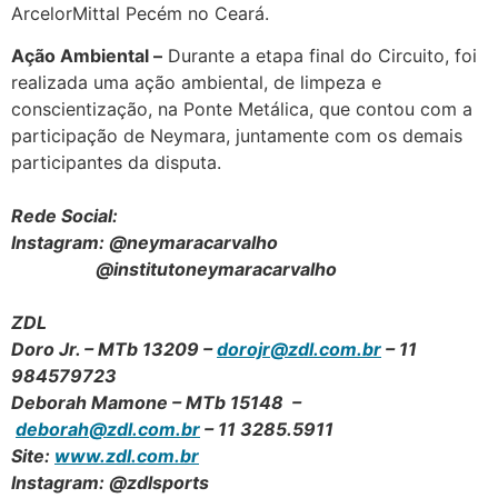
ArcelorMittal Pecém no Ceará.
Ação Ambiental –
Durante a etapa final do Circuito, foi
realizada uma ação ambiental, de limpeza e
conscientização, na Ponte Metálica, que contou com a
participação de Neymara, juntamente com os demais
participantes da disputa.
Rede Social:
Instagram: @neymaracarvalho
@institutoneymaracarvalho
ZDL
Doro Jr. – MTb 13209 –
dorojr@zdl.com.br
– 11
984579723
Deborah Mamone – MTb 15148 –
deborah@zdl.com.br
– 11 3285.5911
Site:
www.zdl.com.br
Instagram: @zdlsports