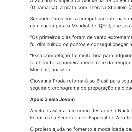
A Semana Olímpica da Alemanha foi de vento 
(Dinamarca), a prata com Theresa Steinlein 
Segundo Giovanna, a competição Internaciona
caminhada para o Mundial de IQFoil, que será
“Os primeiros dias foram de vento extremame
fui diminuindo os pontos e consegui chegar na
“Essa competição foi muito boa para adquiri
também foi a primeira medal race da tempor
Mundial”, finalizou.
Giovanna Prada retornará ao Brasil para seg
seguirá o cronograma de preparação na cidade
Apoio à vela Jovem
A vela brasileira tem como destaque o Núcle
Esporte e a Secretaria de Especial do Alto 
O projeto ajuda no fomento à modalidade des