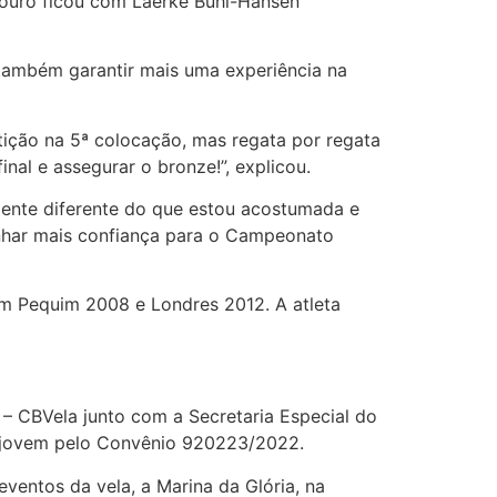
e ouro ficou com Laerke Buhl-Hansen
 também garantir mais uma experiência na
ição na 5ª colocação, mas regata por regata
nal e assegurar o bronze!”, explicou.
mente diferente do que estou acostumada e
nhar mais confiança para o Campeonato
 em Pequim 2008 e Londres 2012. A atleta
– CBVela junto com a Secretaria Especial do
la jovem pelo Convênio 920223/2022.
entos da vela, a Marina da Glória, na