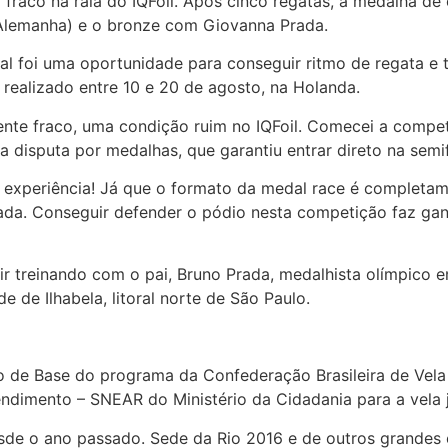
fraco na raia do IQFoil. Após cinco regatas, a medalha d
(Alemanha) e o bronze com Giovanna Prada.
l foi uma oportunidade para conseguir ritmo de regata e
 realizado entre 10 e 20 de agosto, na Holanda.
nte fraco, uma condição ruim no IQFoil. Comecei a compet
 disputa por medalhas, que garantiu entrar direto na semifi
r experiência! Já que o formato da medal race é completa
ada. Conseguir defender o pódio nesta competição faz ga
uir treinando com o pai, Bruno Prada, medalhista olímpico
 de Ilhabela, litoral norte de São Paulo.
o de Base do programa da Confederação Brasileira de Vela 
Rendimento – SNEAR do Ministério da Cidadania para a ve
de o ano passado. Sede da Rio 2016 e de outros grandes ev