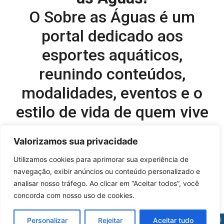
O Sobre as Águas é um
portal dedicado aos
esportes aquáticos,
reunindo conteúdos,
modalidades, eventos e o
estilo de vida de quem vive
o esporte dentro d’água.
Valorizamos sua privacidade
Editor-chefe e comercial do site:
Utilizamos cookies para aprimorar sua experiência de
navegação, exibir anúncios ou conteúdo personalizado e
Flavio Perez –
flavio@onboardsports.net
analisar nosso tráfego. Ao clicar em “Aceitar todos”, você
+55 11 99949-8035
concorda com nosso uso de cookies.
Sobre as Águas - © 2025 - Todos os direitos reservados |
Políticas
Personalizar
Rejeitar
Aceitar tudo