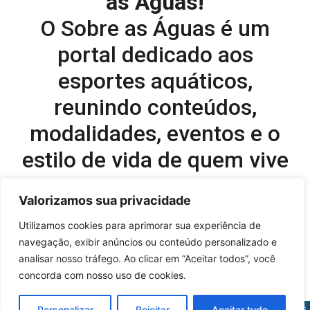
as Águas!
O Sobre as Águas é um
portal dedicado aos
esportes aquáticos,
reunindo conteúdos,
modalidades, eventos e o
estilo de vida de quem vive
o esporte dentro d’água.
Valorizamos sua privacidade
Editor-chefe e comercial do site:
Utilizamos cookies para aprimorar sua experiência de
navegação, exibir anúncios ou conteúdo personalizado e
Flavio Perez –
flavio@onboardsports.net
analisar nosso tráfego. Ao clicar em “Aceitar todos”, você
+55 11 99949-8035
concorda com nosso uso de cookies.
Sobre as Águas - © 2025 - Todos os direitos reservados |
Políticas
Personalizar
Rejeitar
Aceitar tudo