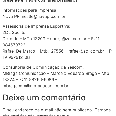
presente em 99% dos lares brasileiros.
Informações para Imprensa
Nova PR: nestle@novapr.com.br
Assessoria de Imprensa Esportiva:
ZDL Sports
Doro Jr. – MTb 13209 – dorojr@zdl.com.br – F: 11
984579723
Rafael De Marco – Mtb.: 27556 – rafael@zdl.com.br – F:
19 997912108
Consultoria de Comunicação da Yescom:
MBraga Comunicação – Marcelo Eduardo Braga – Mtb
18324 – F: 11 98266-6086 –
mbragacom@mbragacom.com.br
Deixe um comentário
O seu endereço de e-mail não será publicado.
Campos
obrigatórios são marcados com
*