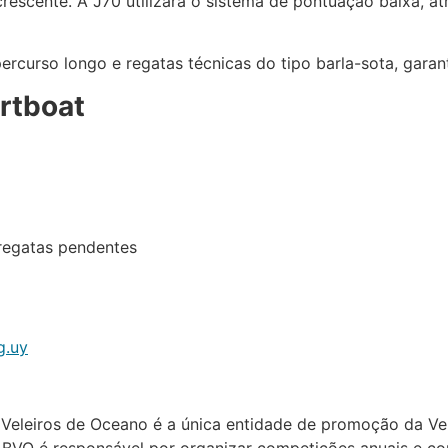
rescente. A J70 utilizará o sistema de pontuação baixa, a
ercurso longo e regatas técnicas do tipo barla-sota, garan
rtboat
regatas pendentes
g.uy
Veleiros de Oceano é a única entidade de promoção da Vela