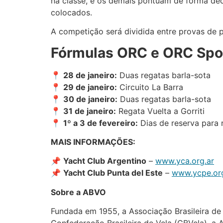
na classe, e os demais pontuam de forma dec
colocados.
A competição será dividida entre provas de p
Fórmulas ORC e ORC Spo
📍
28 de janeiro:
Duas regatas barla-sota
📍
29 de janeiro:
Circuito La Barra
📍
30 de janeiro:
Duas regatas barla-sota
📍
31 de janeiro:
Regata Vuelta a Gorriti
📍
1º a 3 de fevereiro:
Dias de reserva para 
MAIS INFORMAÇÕES:
📌
Yacht Club Argentino
–
www.yca.org.ar
📌
Yacht Club Punta del Este
–
www.ycpe.or
Sobre a ABVO
Fundada em 1955, a Associação Brasileira de 