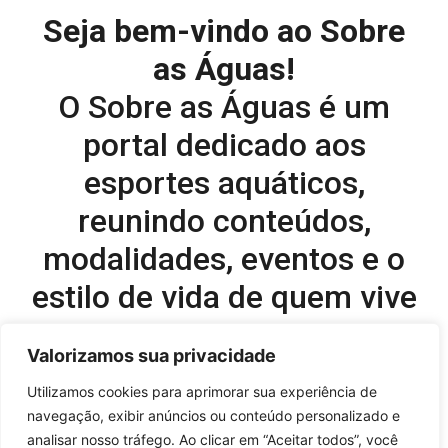
Seja bem-vindo ao Sobre
as Águas!
O Sobre as Águas é um
portal dedicado aos
esportes aquáticos,
reunindo conteúdos,
modalidades, eventos e o
estilo de vida de quem vive
o esporte dentro d’água.
Valorizamos sua privacidade
Editor-chefe e comercial do site:
Utilizamos cookies para aprimorar sua experiência de
navegação, exibir anúncios ou conteúdo personalizado e
Flavio Perez –
flavio@onboardsports.net
analisar nosso tráfego. Ao clicar em “Aceitar todos”, você
+55 11 99949-8035