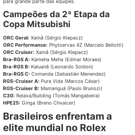
para grande parte das equipes.
Campeões da 2ª Etapa da
Copa Mitsubishi
ORC Geral:
Xamã (Sérgio Klepacz)
ORC Performance:
Phytoervas 4Z (Marcelo Bellotti)
ORC Cruiser:
Xamã (Sérgio Klepacz)
Bra-RGS A:
Kameha Meha (Edmar Moraes)
Bra-RGS B:
Kaluanã (Leonardo Soldon)
Bra-RGS C:
Comanda (Sebastián Menendez)
RGS-Cruiser A:
Pura Vida (Marcos César)
RGS-Cruiser B:
Mamanguá (Paulo Brunozi)
C30:
Relaxa/Building (Tomás Mangabeira)
HPE25:
Ginga (Breno Chvaicer)
Brasileiros enfrentam a
elite mundial no Rolex