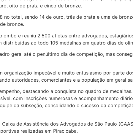
ro, oito de prata e cinco de bronze.
 no total, sendo 14 de ouro, três de prata e uma de bronz
 de bronze.
lombo e reuniu 2.500 atletas entre advogados, estagiários
m distribuídas ao todo 105 medalhas em quatro dias de ol
adro geral até o penúltimo dia de competição, mas consegu
m organização impecável e muito entusiasmo por parte do
ando autoridades, comerciantes e a população em geral sati
mpenho, destacando a conquista no quadro de medalhas. 
ssível, com inscrições numerosas e acompanhamento diário d
 equipe da subseção, consolidando o sucesso da competição
a Caixa de Assistência dos Advogados de São Paulo (CAASP
portivas realizadas em Piracicaba.