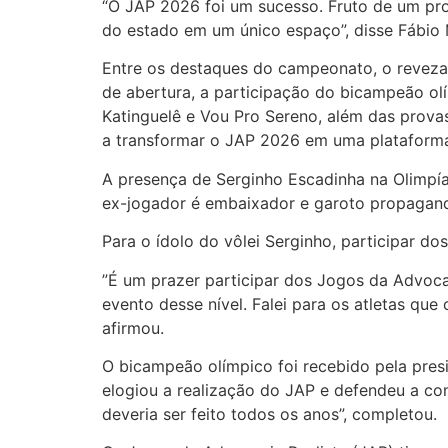
“O JAP 2026 foi um sucesso. Fruto de um pro
do estado em um único espaço”, disse Fábio M
Entre os destaques do campeonato, o revez
de abertura, a participação do bicampeão o
Katinguelê e Vou Pro Sereno, além das prova
a transformar o JAP 2026 em uma plataforma
A presença de Serginho Escadinha na Olimpí
ex-jogador é embaixador e garoto propagan
Para o ídolo do vôlei Serginho, participar do
”É um prazer participar dos Jogos da Advoca
evento desse nível. Falei para os atletas qu
afirmou.
O bicampeão olímpico foi recebido pela pres
elogiou a realização do JAP e defendeu a co
deveria ser feito todos os anos”, completou.