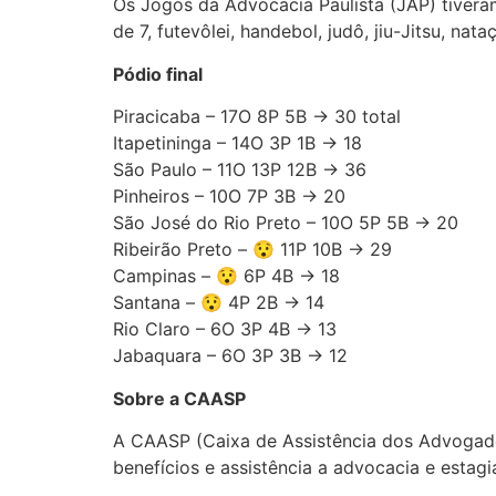
Os Jogos da Advocacia Paulista (JAP) tiveram,
de 7, futevôlei, handebol, judô, jiu-Jitsu, nata
Pódio final
Piracicaba – 17O 8P 5B → 30 total
Itapetininga – 14O 3P 1B → 18
São Paulo – 11O 13P 12B → 36
Pinheiros – 10O 7P 3B → 20
São José do Rio Preto – 10O 5P 5B → 20
Ribeirão Preto – 😯 11P 10B → 29
Campinas – 😯 6P 4B → 18
Santana – 😯 4P 2B → 14
Rio Claro – 6O 3P 4B → 13
Jabaquara – 6O 3P 3B → 12
Sobre a CAASP
A CAASP (Caixa de Assistência dos Advogado
benefícios e assistência a advocacia e estagi