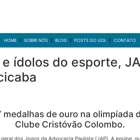
HOME
SOBRE NÓS
BLOG
POSTS DO UOL
CONTATO
 e ídolos do esporte, J
acicaba
 medalhas de ouro na olimpíada d
Clube Cristóvão Colombo.
geral dos Jogos da Advocacia Paulista (JAP). A equipe, q