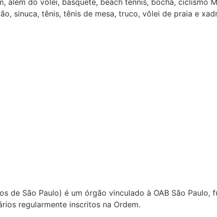
 além do vôlei, basquete, beach tennis, bocha, ciclismo MT
ção, sinuca, tênis, tênis de mesa, truco, vôlei de praia e xad
s de São Paulo) é um órgão vinculado à OAB São Paulo, 
ários regularmente inscritos na Ordem.