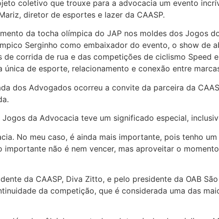
jeto coletivo que trouxe para a advocacia um evento incrí
ariz, diretor de esportes e lazer da CAASP.
amento da tocha olímpica do JAP nos moldes dos Jogos do
límpico Serginho como embaixador do evento, o show de a
s de corrida de rua e das competições de ciclismo Speed 
 única de esporte, relacionamento e conexão entre marcas
ada dos Advogados ocorreu a convite da parceira da CAASP
da.
s Jogos da Advocacia teve um significado especial, inclusive
cia. No meu caso, é ainda mais importante, pois tenho um
e o importante não é nem vencer, mas aproveitar o momento 
idente da CAASP, Diva Zitto, e pelo presidente da OAB São
ntinuidade da competição, que é considerada uma das maio