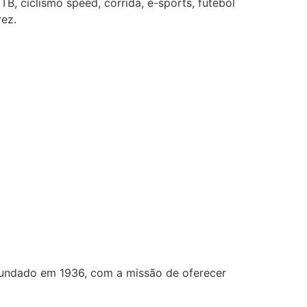
B, ciclismo speed, corrida, e-sports, futebol
rez.
fundado em 1936, com a missão de oferecer