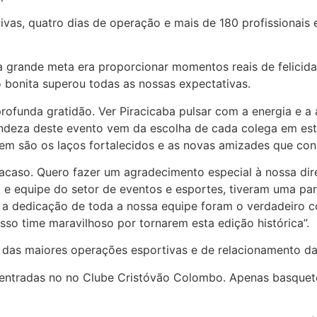
s, quatro dias de operação e mais de 180 profissionais en
a grande meta era proporcionar momentos reais de felicida
o bonita superou todas as nossas expectativas.
funda gratidão. Ver Piracicaba pulsar com a energia e a a
grandeza deste evento vem da escolha de cada colega em es
em são os laços fortalecidos e as novas amizades que con
acaso. Quero fazer um agradecimento especial à nossa dir
, e equipe do setor de eventos e esportes, tiveram uma par
 a dedicação de toda a nossa equipe foram o verdadeiro c
so time maravilhoso por tornarem esta edição histórica”.
as maiores operações esportivas e de relacionamento da 
ntradas no no Clube Cristóvão Colombo. Apenas basquete, 