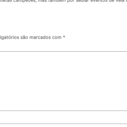
atletas campeões, mas também por sediar eventos de vela n
igatórios são marcados com
*