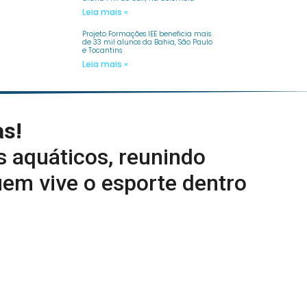
Leia mais »
Projeto Formações IEE beneficia mais
de 33 mil alunos da Bahia, São Paulo
e Tocantins
Leia mais »
as!
s aquáticos, reunindo
uem vive o esporte dentro