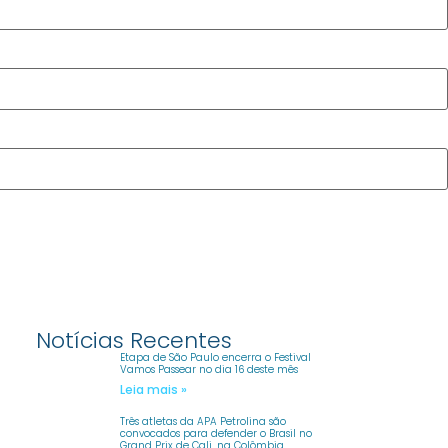
Notícias Recentes
Etapa de São Paulo encerra o Festival
Vamos Passear no dia 16 deste mês
Leia mais »
Três atletas da APA Petrolina são
convocados para defender o Brasil no
Grand Prix de Cali, na Colômbia