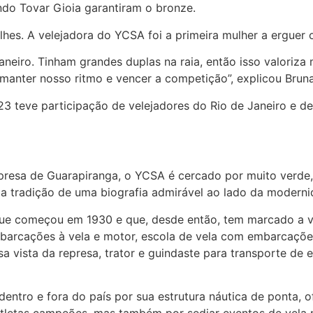
ndo Tovar Gioia garantiram o bronze.
alhes. A velejadora do YCSA foi a primeira mulher a erguer 
neiro. Tinham grandes duplas na raia, então isso valoriza 
nter nosso ritmo e vencer a competição”, explicou Bruna 
 teve participação de velejadores do Rio de Janeiro e de 
presa de Guarapiranga, o YCSA é cercado por muito verde,
a tradição de uma biografia admirável ao lado da moderni
 que começou em 1930 e que, desde então, tem marcado a vi
arcações à vela e motor, escola de vela com embarcações
sa vista da represa, trator e guindaste para transporte de
entro e fora do país por sua estrutura náutica de ponta,