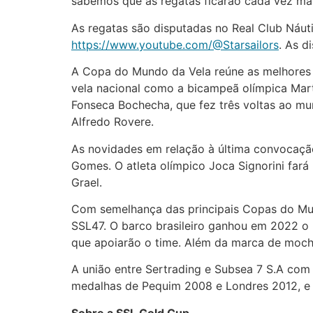
sabemos que as regatas ficarão cada vez mais 
As regatas são disputadas no Real Club Náu
https://www.youtube.com/@Starsailors
. As d
A Copa do Mundo da Vela reúne as melhores 
vela nacional como a bicampeã olímpica Mart
Fonseca Bochecha, que fez três voltas ao m
Alfredo Rovere.
As novidades em relação à última convocação
Gomes. O atleta olímpico Joca Signorini fará
Grael.
Com semelhança das principais Copas do Mu
SSL47. O barco brasileiro ganhou em 2022 o 
que apoiarão o time. Além da marca de mochi
A união entre Sertrading e Subsea 7 S.A com 
medalhas de Pequim 2008 e Londres 2012, e 
Sobre a SSL Gold Cup