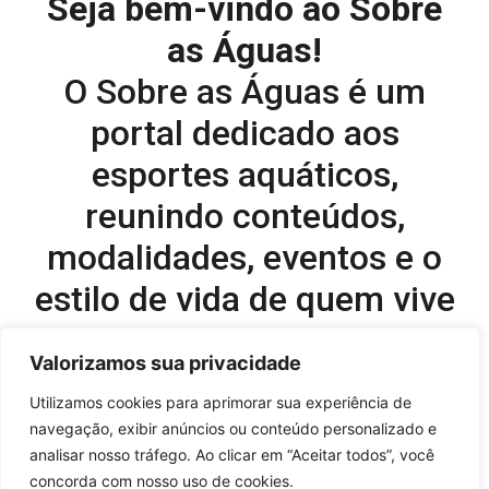
Seja bem-vindo ao Sobre
as Águas!
O Sobre as Águas é um
portal dedicado aos
esportes aquáticos,
reunindo conteúdos,
modalidades, eventos e o
estilo de vida de quem vive
o esporte dentro d’água.
Valorizamos sua privacidade
Editor-chefe e comercial do site:
Utilizamos cookies para aprimorar sua experiência de
navegação, exibir anúncios ou conteúdo personalizado e
Flavio Perez –
flavio@onboardsports.net
analisar nosso tráfego. Ao clicar em “Aceitar todos”, você
+55 11 99949-8035
concorda com nosso uso de cookies.