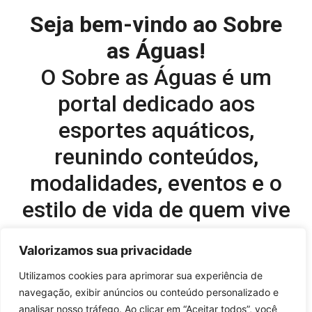
Seja bem-vindo ao Sobre
as Águas!
O Sobre as Águas é um
portal dedicado aos
esportes aquáticos,
reunindo conteúdos,
modalidades, eventos e o
estilo de vida de quem vive
o esporte dentro d’água.
Valorizamos sua privacidade
Editor-chefe e comercial do site:
Utilizamos cookies para aprimorar sua experiência de
navegação, exibir anúncios ou conteúdo personalizado e
Flavio Perez –
flavio@onboardsports.net
analisar nosso tráfego. Ao clicar em “Aceitar todos”, você