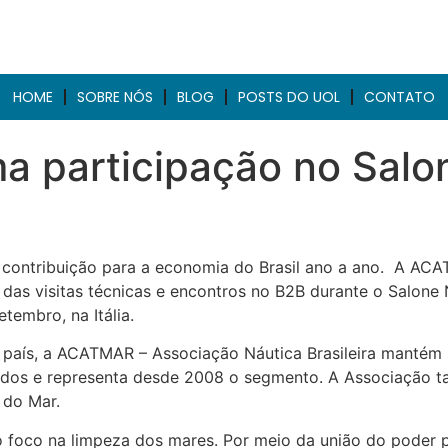
HOME
SOBRE NÓS
BLOG
POSTS DO UOL
CONTATO
 participação no Salon
 e contribuição para a economia do Brasil ano a ano. A AC
o das visitas técnicas e encontros no B2B durante o Salon
embro, na Itália.
o país, a ACATMAR – Associação Náutica Brasileira mantém
ciados e representa desde 2008 o segmento. A Associação
 do Mar.
oco na limpeza dos mares. Por meio da união do poder pú