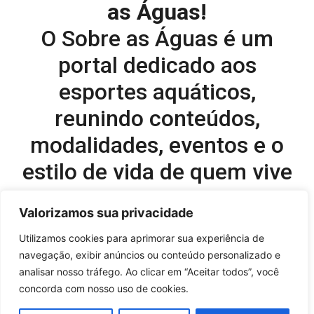
as Águas!
O Sobre as Águas é um
portal dedicado aos
esportes aquáticos,
reunindo conteúdos,
modalidades, eventos e o
estilo de vida de quem vive
o esporte dentro d’água.
Valorizamos sua privacidade
Editor-chefe e comercial do site:
Utilizamos cookies para aprimorar sua experiência de
navegação, exibir anúncios ou conteúdo personalizado e
Flavio Perez –
flavio@onboardsports.net
analisar nosso tráfego. Ao clicar em “Aceitar todos”, você
+55 11 99949-8035
concorda com nosso uso de cookies.