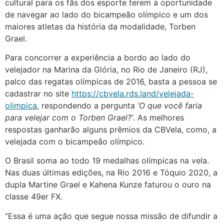
cultural para os fãs dos esporte terem a oportunidade
de navegar ao lado do bicampeão olímpico e um dos
maiores atletas da história da modalidade, Torben
Grael.
Para concorrer a experiência a bordo ao lado do
velejador na Marina da Glória, no Rio de Janeiro (RJ),
palco das regatas olímpicas de 2016, basta a pessoa se
cadastrar no site
https://cbvela.rds.land/velejada-
olimpica
, respondendo a pergunta
‘O que você faria
para velejar com o Torben Grael?’
. As melhores
respostas ganharão alguns prêmios da CBVela, como, a
velejada com o bicampeão olímpico.
O Brasil soma ao todo 19 medalhas olímpicas na vela.
Nas duas últimas edições, na Rio 2016 e Tóquio 2020, a
dupla Martine Grael e Kahena Kunze faturou o ouro na
classe 49er FX.
“Essa é uma ação que segue nossa missão de difundir a