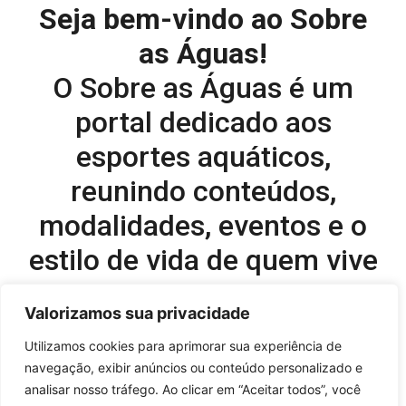
Seja bem-vindo ao Sobre
as Águas!
O Sobre as Águas é um
portal dedicado aos
esportes aquáticos,
reunindo conteúdos,
modalidades, eventos e o
estilo de vida de quem vive
o esporte dentro d’água.
Valorizamos sua privacidade
Editor-chefe e comercial do site:
Utilizamos cookies para aprimorar sua experiência de
navegação, exibir anúncios ou conteúdo personalizado e
Flavio Perez –
flavio@onboardsports.net
analisar nosso tráfego. Ao clicar em “Aceitar todos”, você
+55 11 99949-8035