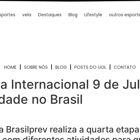
sportes
vela
Destaques
Blog
Lifestyle
outros esport
HOME
SOBRE NÓS
BLOG
POSTS DO UOL
CONTATO
ca Internacional 9 de Ju
dade no Brasil
 Brasilprev realiza a quarta etapa
com diferentes atividades para q