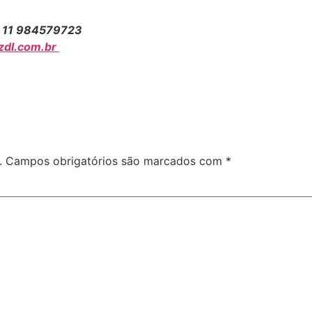
 11 984579723
dl.com.br
.
Campos obrigatórios são marcados com
*