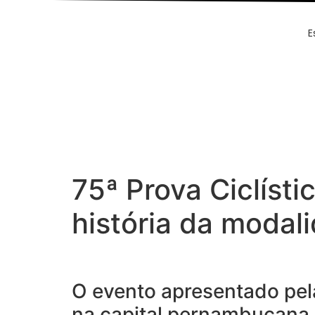
Ir
para
E
o
conteúdo
75ª Prova Ciclísti
história da modali
O evento apresentado pela
na capital pernambucana, 