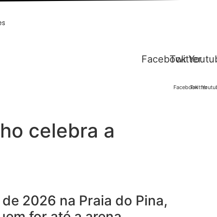
es
Facebook
Twitter
Youtu
Facebook
Twitter
Youtu
lho celebra a
 de 2026 na Praia do Pina,
uem for até a arena