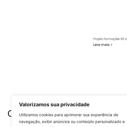
Projeto Formações IEE 
Leia mais »
Sej
Valorizamos sua privacidade
O Sobre as Águas é um port
Utilizamos cookies para aprimorar sua experiência de
modalidades, eventos e 
navegação, exibir anúncios ou conteúdo personalizado e