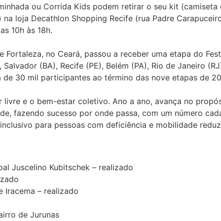
inhada ou Corrida Kids podem retirar o seu kit (camiseta of
 na loja Decathlon Shopping Recife (rua Padre Carapuceiro
das 10h às 18h.
e Fortaleza, no Ceará, passou a receber uma etapa do Fes
), Salvador (BA), Recife (PE), Belém (PA), Rio de Janeiro (
a de 30 mil participantes ao término das nove etapas de 2
r livre e o bem-estar coletivo. Ano a ano, avança no propó
ade, fazendo sucesso por onde passa, com um número cada
inclusivo para pessoas com deficiência e mobilidade reduz
al Juscelino Kubitschek – realizado
lizado
e Iracema – realizado
airro de Jurunas